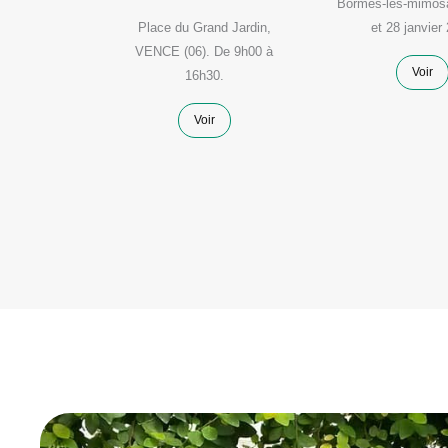
Bormes-les-mimosa
n-de-
Place du Grand Jardin,
et 28 janvier
d (91)
VENCE (06). De 9h00 à
Voir
16h30.
Voir