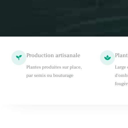
Production artisanale
Plant
Plantes produites sur place,
Large 
par semis ou bouturage
d'ombr
fougèr