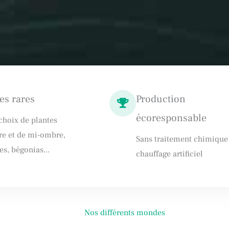
es rares
Production
écoresponsable
choix de plantes
e et de mi-ombre,
Sans traitement chimique
es, bégonias...
chauffage artificiel
Nos différents mondes