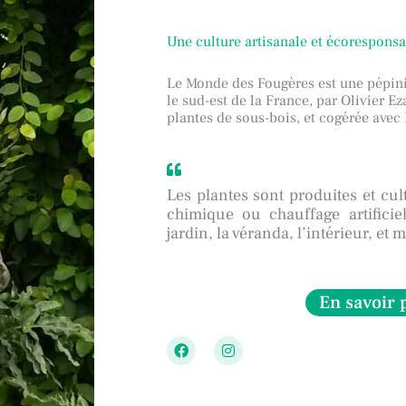
Une culture artisanale et écorespons
Le Monde des Fougères est une pépini
le sud-est de la France, par Olivier Ez
plantes de sous-bois, et cogérée ave
Les plantes sont produites et cul
chimique ou chauffage artifici
jardin, la véranda, l’intérieur, e
En savoir 
F
I
a
n
c
s
e
t
b
a