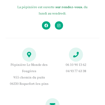
La pépinière est ouverte
sur rendez-vous
, du
lundi au vendredi.
F
I
a
n
c
s
e
t
b
a
o
g
o
r
k
a
m
Pépinière Le Monde des
06 10 90 13 62
Fougères
04 93 77 63 38
955 chemin du puits
06330 Roquefort-les-pins