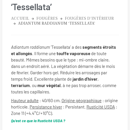
‘Tessellata’
ACCUEIL
FOUGÈRES
FOUGÈRES D'INTÉRIEUR
ADIANTUM RADDIANUM ‘TESSELLATA’
Adiantum raddianum
‘Tessellata’ a des
segments étroits
et allongés
. Il forme une
touffe vaporeuse
de toute
beauté. Mêmes besoins que le type : mi-ombre claire,
dans un endroit aéré. La végétation démarre dès le mois
de février. Garder hors gel. Réduire les arrosages par
temps froid. Excellente plante de
jardin d’hiver
,
terrarium
, ou
mur végétal
, à ne pas trop arroser, comme
toutes les capillaires.
Hauteur adulte
: 40/60 cm.
Origine géographique
: origine
horticole.
Persistance hiver
: Persistant.
Rusticité USDA
:
Zone 11 (+4.4°C/+10°C).
Qu’est ce que la Rusticité USDA ?