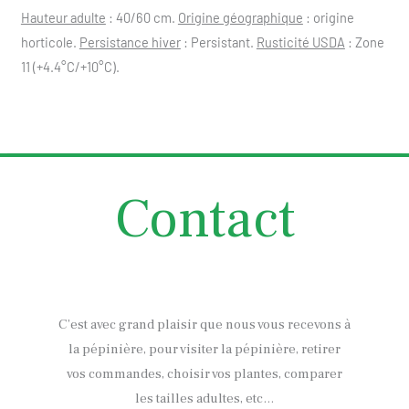
Hauteur adulte
: 40/60 cm.
Origine géographique
: origine
horticole.
Persistance hiver
: Persistant.
Rusticité USDA
: Zone
11 (+4.4°C/+10°C).
Contact
C’est avec grand plaisir que nous vous recevons à
la pépinière, pour visiter la pépinière, retirer
vos commandes, choisir vos plantes, comparer
les tailles adultes, etc…