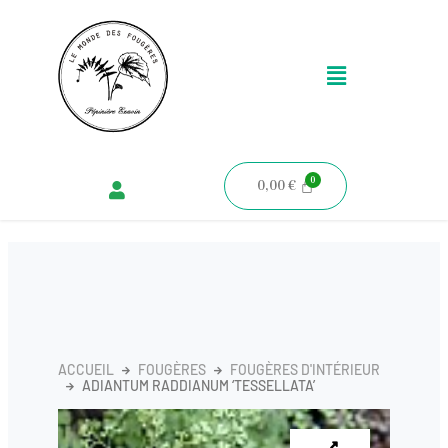
Aller
au
Menu
contenu
0,00
€
ACCUEIL
FOUGÈRES
FOUGÈRES D'INTÉRIEUR
ADIANTUM RADDIANUM ‘TESSELLATA’