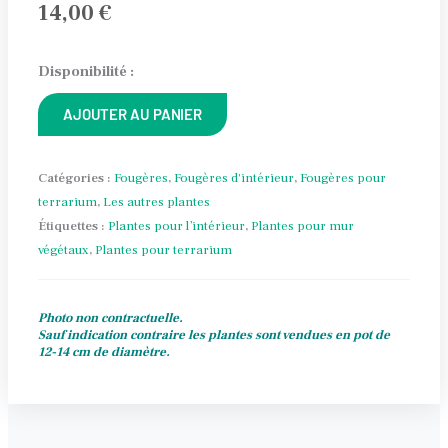
14,00
€
quantité
Disponibilité :
de
AJOUTER AU PANIER
Adiantum
Alternative:
raddianum
'Tessellata'
Catégories :
Fougères
,
Fougères d'intérieur
,
Fougères pour
terrarium
,
Les autres plantes
Étiquettes :
Plantes pour l’intérieur
,
Plantes pour mur
végétaux
,
Plantes pour terrarium
Photo non contractuelle.
Sauf indication contraire les plantes sont vendues en pot de
12-14 cm de diamètre.