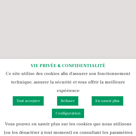
VIE PRIVÉE & CONFIDENTIALITÉ
Ce site utilise des cookies afin d'assurer son fonctionnement
technique, assurer la sécurité et vous offrir la meilleure
expérience
Tout accepter
Refuser
En savoir plus
Tous droits réservés 2021 - 2026 Pépinière Ezavin
Configuration
Politique de cookies et rgpd
Mentions légales & CGU
Vous pouvez en savoir plus sur les cookies que nous utilisons
CGV
(ou les désactiver à tout moment) en consultant les paramètres