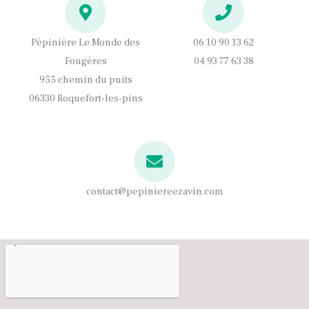
m
Pépinière Le Monde des
06 10 90 13 62
Fougères
04 93 77 63 38
955 chemin du puits
06330 Roquefort-les-pins
contact@pepiniereezavin.com