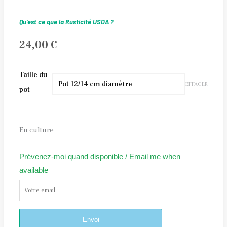
Qu’est ce que la Rusticité USDA ?
24,00
€
quantité
Taille du
EFFACER
de
pot
Colysis
elliptica
PB
En culture
04-
362
Prévenez-moi quand disponible / Email me when
available
Alternative:
Envoi