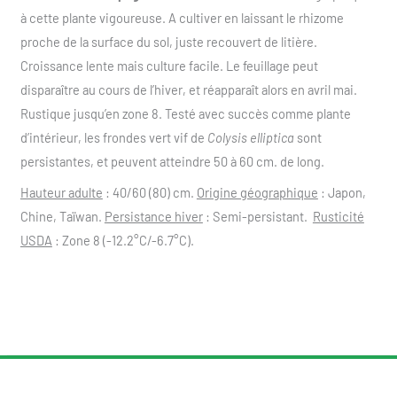
à cette plante vigoureuse. A cultiver en laissant le rhizome
proche de la surface du sol, juste recouvert de litière.
Croissance lente mais culture facile. Le feuillage peut
disparaître au cours de l’hiver, et réapparaît alors en avril mai.
Rustique jusqu’en zone 8. Testé avec succès comme plante
d’intérieur, les frondes vert vif de
Colysis elliptica
sont
persistantes, et peuvent atteindre 50 à 60 cm. de long.
Hauteur adulte
: 40/60 (80) cm.
Origine géographique
: Japon,
Chine, Taïwan.
Persistance hiver
: Semi-persistant.
Rusticité
USDA
: Zone 8 (-12.2°C/-6.7°C).