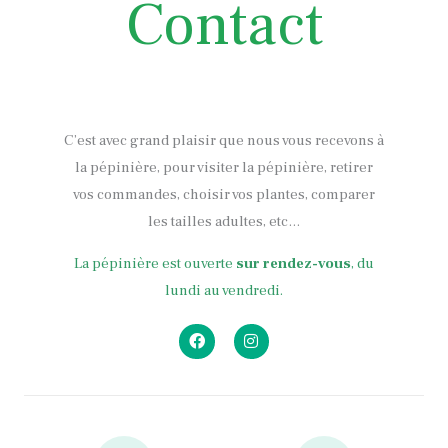
Contact
C’est avec grand plaisir que nous vous recevons à
la pépinière, pour visiter la pépinière, retirer
vos commandes, choisir vos plantes, comparer
les tailles adultes, etc…
La pépinière est ouverte
sur rendez-vous
, du
lundi au vendredi.
F
I
a
n
c
s
e
t
b
a
o
g
o
r
k
a