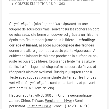
COLYSIS ELLIPTICA PB 04-362
Colysis elliptica
(aka
Leptochilus ellipticus
) est une
fougère de sous-bois frais, souvent sur les rochers en bord
de ruisseaux. Elle forme un couvre-sol grâce à un rhizome
épais ramifié, rampant juste sous la litière. Le
feuillage
coriace
et
luisant
, associé au
découpage des frondes
donne une allure graphique à cette plante vigoureuse. A
cultiver en laissant le rhizome proche de la surface du sol,
juste recouvert de litière. Croissance lente mais culture
facile. Le feuillage peut disparaître au cours de l’hiver, et
réapparaît alors en avril mai. Rustique jusqu’en zone 8.
Testé avec succès comme plante d’intérieur, les frondes
vert vif de
Colysis elliptica
sont persistantes, et peuvent
atteindre 50 à 60 cm. de long.
Hauteur adulte
: 40/60 (80) cm.
Origine géographique
:
Japon, Chine, Taïwan.
Persistance hiver
: Semi-
persistant.
Rusticité USDA
: Zone 8 (-12.2°C/-6.7°C).