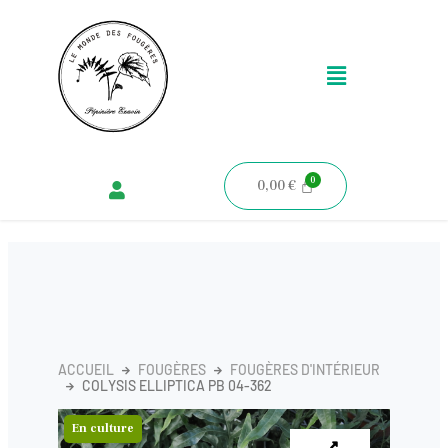
Aller
au
Menu
contenu
0,00
€
ACCUEIL
FOUGÈRES
FOUGÈRES D'INTÉRIEUR
COLYSIS ELLIPTICA PB 04-362
En culture