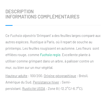
DESCRIPTION
INFORMATIONS COMPLÉMENTAIRES
Ce
Fuchsia alpestris
‘Grimpant’ a des feuilles larges comparé aux
autres espèces. Rustique à Paris, où il repart de souche au
printemps. Les feuilles rougissent en automne. Les fleurs sont
effilées rouge, comme
Fuchsia regia
.
Excellente plante à
utiliser comme grimpant dans un arbre, à palisser contre un
mur, ou bien sur un mur végétal.
Hauteur adulte
: 100/200.
Origine géographique
: Brésil,
Amérique du Sud.
Persistance hiver
: Semi-
persistant.
Rusticité USDA
: Zone 8 (-12.2°C/-6.7°C).