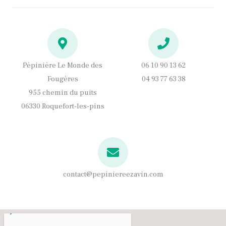
b
a
o
g
o
r
k
a
m
Pépinière Le Monde des
06 10 90 13 62
Fougères
04 93 77 63 38
955 chemin du puits
06330 Roquefort-les-pins
contact@pepiniereezavin.com