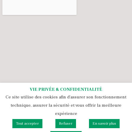
VIE PRIVÉE & CONFIDENTIALITÉ
Ce site utilise des cookies afin d'assurer son fonctionnement
technique, assurer la sécurité et vous offrir la meilleure
expérience
Tous droits réservés 2021 - 2026 Pépinière Ezavin
Tout accepter
Refuser
En savoir plus
Politique de cookies et rgpd