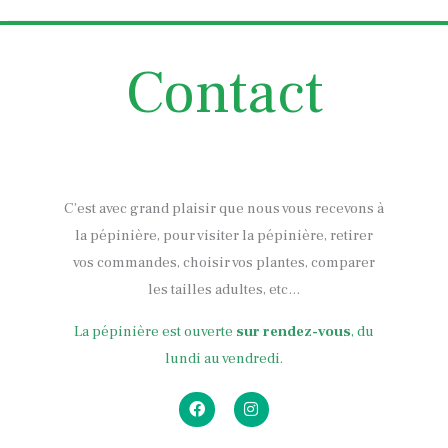
Contact
C’est avec grand plaisir que nous vous recevons à
la pépinière, pour visiter la pépinière, retirer
vos commandes, choisir vos plantes, comparer
les tailles adultes, etc…
La pépinière est ouverte
sur rendez-vous
, du
lundi au vendredi.
F
I
a
n
c
s
e
t