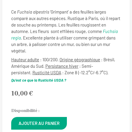
Ce
Fuchsia alpestris
‘Grimpant’ a des feuilles larges
comparé aux autres espèces. Rustique à Paris, où il repart
de souche au printemps. Les feuilles rougissent en
automne. Les fleurs sont effilées rouge, comme
Fuchsia
regia
.
Excellente plante à utiliser comme grimpant dans
un arbre, à palisser contre un mur, ou bien sur un mur
végétal.
Hauteur adulte
: 100/200.
Origine géographique
: Brésil,
Amérique du Sud.
Persistance hiver
: Semi-
persistant.
Rusticité USDA
: Zone 8 (-12.2°C/-6.7°C).
Qu’est ce que la Rusticité USDA ?
10,00
€
quantité
Disponibilité :
de
AJOUTER AU PANIER
Fuchsia
Alternative: