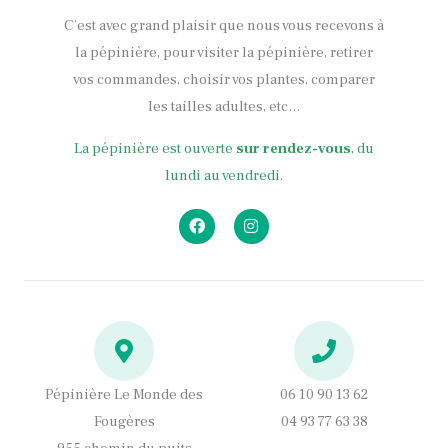
C’est avec grand plaisir que nous vous recevons à
la pépinière, pour visiter la pépinière, retirer
vos commandes, choisir vos plantes, comparer
les tailles adultes, etc…
La pépinière est ouverte
sur rendez-vous
, du
lundi au vendredi.
F
I
a
n
c
s
e
t
b
a
o
g
o
r
k
a
m
Pépinière Le Monde des
06 10 90 13 62
Fougères
04 93 77 63 38