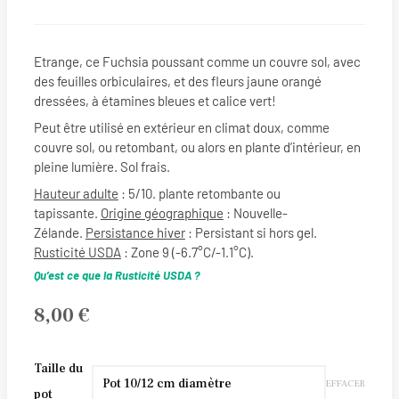
Etrange, ce Fuchsia poussant comme un couvre sol, avec
des feuilles orbiculaires, et des fleurs jaune orangé
dressées, à étamines bleues et calice vert!
Peut être utilisé en extérieur en climat doux, comme
couvre sol, ou retombant, ou alors en plante d’intérieur, en
pleine lumière. Sol frais.
Hauteur adulte
: 5/10. plante retombante ou
tapissante.
Origine géographique
: Nouvelle-
Zélande.
Persistance hiver
: Persistant si hors gel.
Rusticité USDA
: Zone 9 (-6.7°C/-1.1°C).
Qu’est ce que la Rusticité USDA ?
8,00
€
quantité
Taille du
EFFACER
de
pot