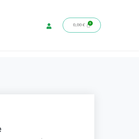
0,00
€
e