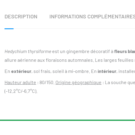
DESCRIPTION
INFORMATIONS COMPLÉMENTAIRE
Hedychium thyrsiforme
est un gingembre décoratif à
fleurs bl
allure aérienne aux floraisons automnales. Les larges feuilles
En
extérieur
, sol frais, soleil à mi-ombre. En
intérieur
, install
Hauteur adulte
: 80/150.
Origine géographique
: La souche que
(-12.2°C/-6.7°C).