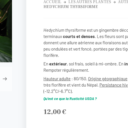
ACCUEIL
LES AUTRES PLANTES
AUTR
HEDYCHIUM THYRSIFORME
Hedychium thyrsiforme
est un gingembre déco
terminaux
courts et denses
. Les fleurs sont 
donnent une allure aérienne aux floraisons aut
peu ondulées et vert foncé, portées par des ti
florifère.
En
extérieur
, sol frais, soleil à mi-ombre. En
in
Rempoter régulièrement.
Hauteur adulte
: 80/150.
Origine géographique
très florifère et vient du Népal.
Persistance hiv
(-12.2°C/-6.7°C).
Qu’est ce que la Rusticité USDA ?
12,00
€