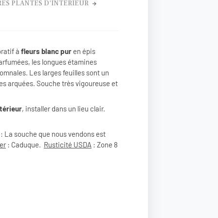
ES PLANTES D'INTÉRIEUR
ratif à
fleurs blanc pur
en épis
parfumées, les longues étamines
omnales. Les larges feuilles sont un
ges arquées. Souche très vigoureuse et
térieur
, installer dans un lieu clair.
: La souche que nous vendons est
er
: Caduque.
Rusticité USDA
: Zone 8