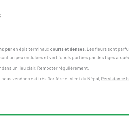
S
anc pur
en épis terminaux
courts et denses
. Les fleurs sont par
 sont un peu ondulées et vert foncé, portées par des tiges arquée
er dans un lieu clair. Rempoter régulièrement.
 nous vendons est très florifère et vient du Népal.
Persistance h