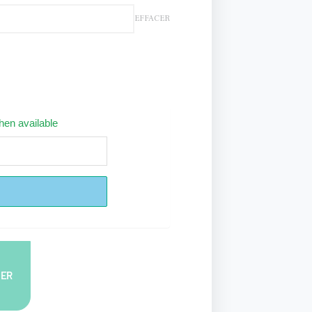
EFFACER
hen available
IER