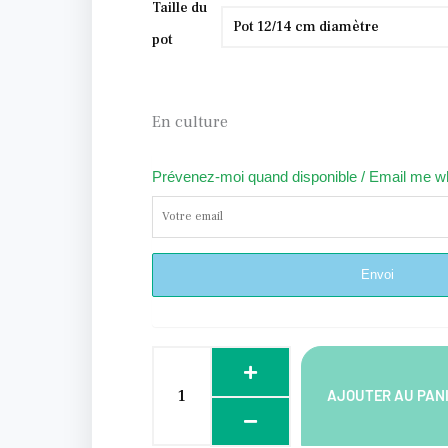
quantité
Taille du
de
pot
Hedychium
thyrsiforme
En culture
Prévenez-moi quand disponible / Email me w
Alternative:
Envoi
AJOUTER AU PAN