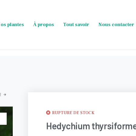
os plantes
À propos
Tout savoir
Nous contacter
R
RUPTURE DE STOCK
Hedychium thyrsiform