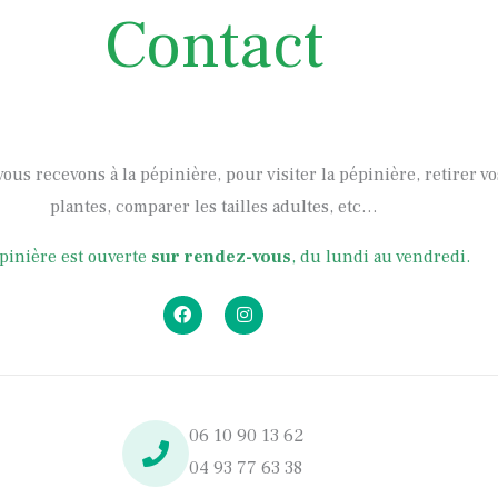
Contact
vous recevons à la pépinière, pour visiter la pépinière, retirer 
plantes, comparer les tailles adultes, etc…
pinière est ouverte
sur rendez-vous
, du lundi au vendredi.
F
I
a
n
c
s
e
t
b
a
o
g
o
r
k
a
06 10 90 13 62
m
04 93 77 63 38