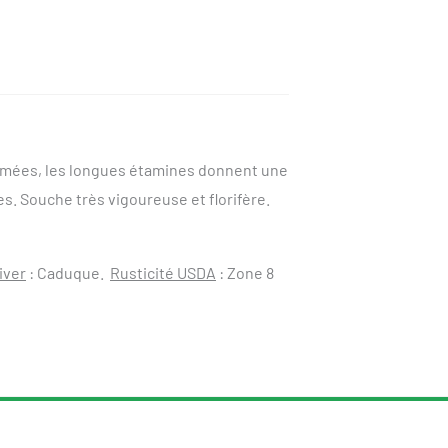
fumées, les longues étamines donnent une
s. Souche très vigoureuse et florifère.
iver
: Caduque.
Rusticité USDA
: Zone 8