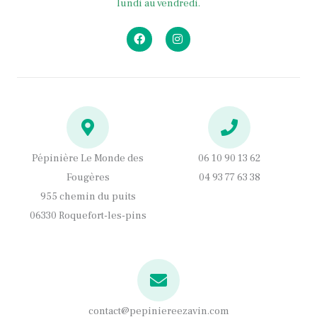
lundi au vendredi.
F
I
a
n
c
s
e
t
b
a
o
g
o
r
k
a
m
Pépinière Le Monde des
06 10 90 13 62
Fougères
04 93 77 63 38
955 chemin du puits
06330 Roquefort-les-pins
contact@pepiniereezavin.com