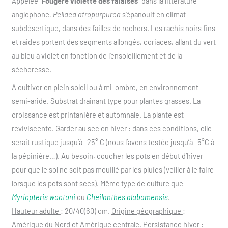
Appelée “
Fougère violette des falaises
” dans la littérature
anglophone,
Pellaea atropurpurea
s’épanouit en climat
subdésertique, dans des failles de rochers. Les rachis noirs fins
et raides portent des segments allongés, coriaces, allant du vert
au bleu à violet en fonction de l’ensoleillement et de la
sécheresse.
A cultiver en plein soleil ou à mi-ombre, en environnement
semi-aride. Substrat drainant type pour plantes grasses. La
croissance est printanière et automnale. La plante est
reviviscente. Garder au sec en hiver : dans ces conditions, elle
serait rustique jusqu’à -25° C (nous l’avons testée jusqu’à -5°C à
la pépinière…). Au besoin, coucher les pots en début d’hiver
pour que le sol ne soit pas mouillé par les pluies (veiller à le faire
lorsque les pots sont secs). Même type de culture que
Myriopteris wootoni
ou
Cheilanthes alabamensis
.
Hauteur adulte
: 20/40(60) cm.
Origine géographique
:
Amérique du Nord et Amérique centrale.
Persistance hiver
: