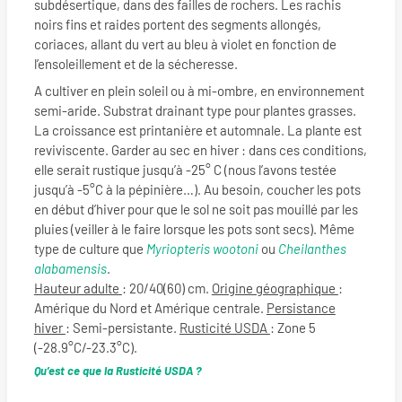
subdésertique, dans des failles de rochers. Les rachis
noirs fins et raides portent des segments allongés,
coriaces, allant du vert au bleu à violet en fonction de
l’ensoleillement et de la sécheresse.
A cultiver en plein soleil ou à mi-ombre, en environnement
semi-aride. Substrat drainant type pour plantes grasses.
La croissance est printanière et automnale. La plante est
reviviscente. Garder au sec en hiver : dans ces conditions,
elle serait rustique jusqu’à -25° C (nous l’avons testée
jusqu’à -5°C à la pépinière…). Au besoin, coucher les pots
en début d’hiver pour que le sol ne soit pas mouillé par les
pluies (veiller à le faire lorsque les pots sont secs). Même
type de culture que
Myriopteris wootoni
ou
Cheilanthes
alabamensis
.
Hauteur adulte
: 20/40(60) cm.
Origine géographique
:
Amérique du Nord et Amérique centrale.
Persistance
hiver
: Semi-persistante.
Rusticité USDA
: Zone 5
(-28.9°C/-23.3°C).
Qu’est ce que la Rusticité USDA ?