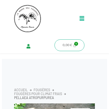
Aller
au
Menu
contenu
0,00
€
ACCUEIL
FOUGÈRES
FOUGÈRES POUR CLIMAT FRAIS
PELLAEA ATROPURPUREA