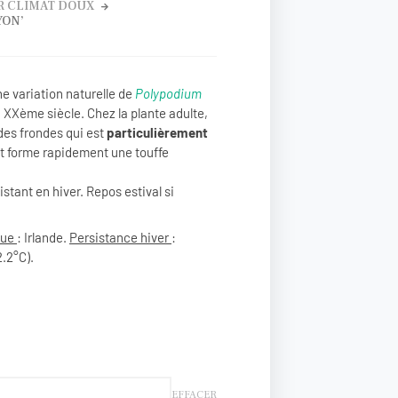
R CLIMAT DOUX
YON’
 variation naturelle de
Polypodium
 XXème siècle. Chez la plante adulte,
es frondes qui est
particulièrement
t forme rapidement une touffe
stant en hiver. Repos estival si
que
: Irlande.
Persistance hiver
:
2.2°C).
EFFACER