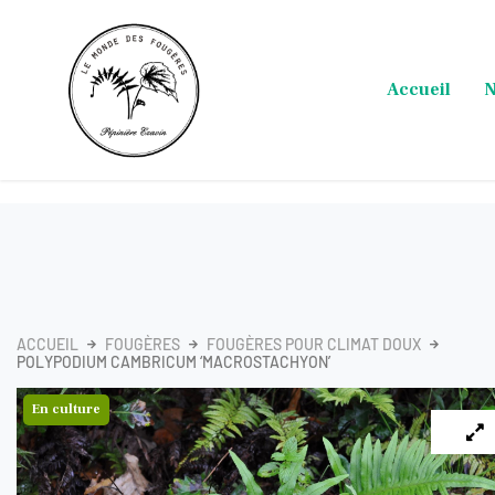
Aller
au
contenu
Accueil
N
ACCUEIL
FOUGÈRES
FOUGÈRES POUR CLIMAT DOUX
POLYPODIUM CAMBRICUM ‘MACROSTACHYON’
En culture