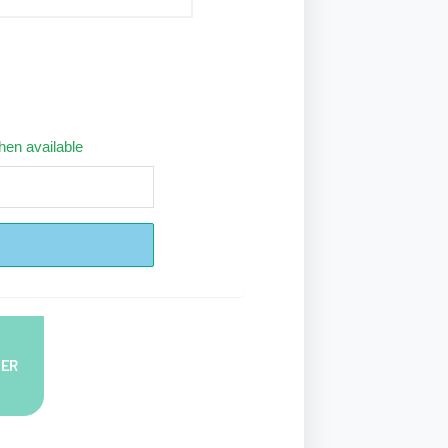
hen available
IER