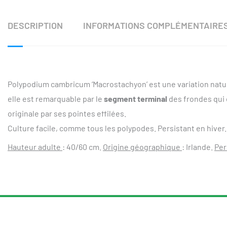
DESCRIPTION
INFORMATIONS COMPLÉMENTAIRE
Polypodium cambricum ‘Macrostachyon’ est une variation natu
elle est remarquable par le
segment terminal
des frondes qui
originale par ses pointes effilées.
Culture facile, comme tous les polypodes. Persistant en hiver.
Hauteur adulte
: 40/60 cm.
Origine géographique
: Irlande.
Per