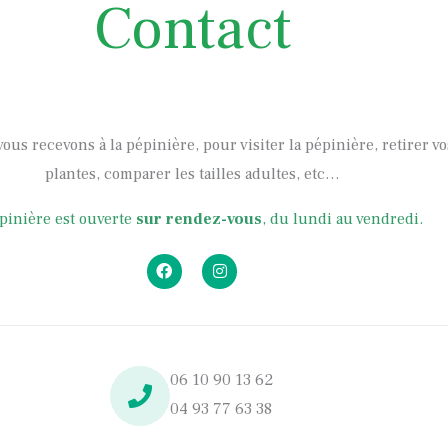
Contact
vous recevons à la pépinière, pour visiter la pépinière, retirer 
plantes, comparer les tailles adultes, etc…
pinière est ouverte
sur rendez-vous
, du lundi au vendredi.
F
I
a
n
c
s
e
t
b
a
o
g
o
r
k
a
06 10 90 13 62
m
04 93 77 63 38