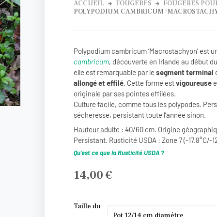
ACCUEIL
FOUGÈRES
FOUGÈRES POU
POLYPODIUM CAMBRICUM ‘MACROSTACH
Polypodium cambricum ‘Macrostachyon’ est une
cambricum
, découverte en Irlande au début du
elle est remarquable par le
segment terminal
d
allongé et effilé
. Cette forme est
vigoureuse
e
originale par ses pointes effilées.
Culture facile, comme tous les polypodes. Persi
sécheresse, persistant toute l’année sinon.
Hauteur adulte
: 40/60 cm.
Origine géographi
Persistant. Rusticité USDA : Zone 7 (-17.8°C/-1
Qu’est ce que la Rusticité USDA ?
14,00
€
quantité
Taille du