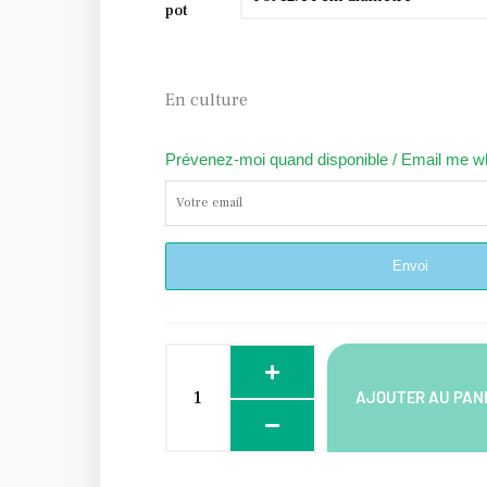
de
pot
Polypodium
cambricum
'Macrostachyon'
En culture
Prévenez-moi quand disponible / Email me w
Alternative:
Envoi
AJOUTER AU PAN