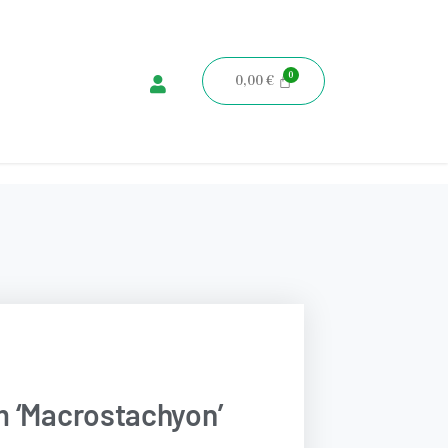
0,00
€
 ‘Macrostachyon’