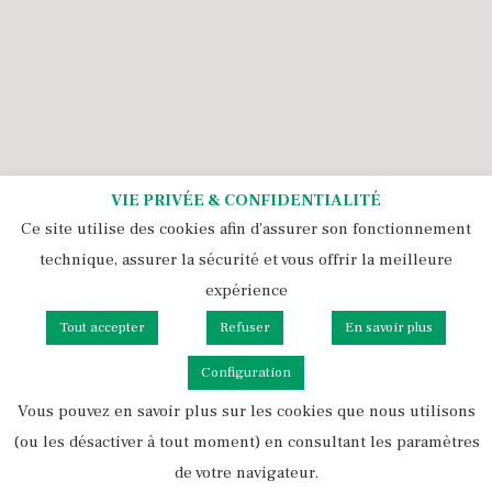
VIE PRIVÉE & CONFIDENTIALITÉ
Ce site utilise des cookies afin d'assurer son fonctionnement
technique, assurer la sécurité et vous offrir la meilleure
expérience
Tout accepter
Tous droits réservés 2021 - 2026 Pépinière Ezavin
Refuser
En savoir plus
Politique de cookies et rgpd
Configuration
Mentions légales & CGU
Vous pouvez en savoir plus sur les cookies que nous utilisons
CGV
(ou les désactiver à tout moment) en consultant les paramètres
Création Malibellule
de votre navigateur.