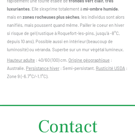
rapidement une touffe étalée de
frondes vert clair, très
luxuriantes
. Elle s’exprime totalement à
mi-ombre humide
,
mais en
zones rocheuses plus sèches
, les individus sont alors
nanifiés, mais poussent quand même. Pailler le coeur en hiver
si risque de gel (rustique à Roquefort-les-pins, jusqu’à -8°C,
depuis 10 ans). Possible aussi en intérieur (beaucoup de
luminosité) ou véranda. Superbe sur un mur végétal lumineux.
Hauteur adulte
: 40/60 (100) cm.
Origine géographique
:
Australie.
Persistance hiver
: Semi-persistant.
Rusticité USDA
:
Zone 9 (-6.7°C/-1.1°C).
Contact