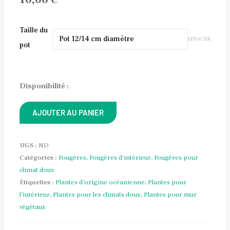
quantité
Taille du
EFFACER
de
pot
Pteris
tremula
Alternative:
Disponibilité :
AJOUTER AU PANIER
UGS :
ND
Catégories :
Fougères
,
Fougères d'intérieur
,
Fougères pour
climat doux
Étiquettes :
Plantes d’origine océanienne
,
Plantes pour
l’intérieur
,
Plantes pour les climats doux
,
Plantes pour mur
végétaux