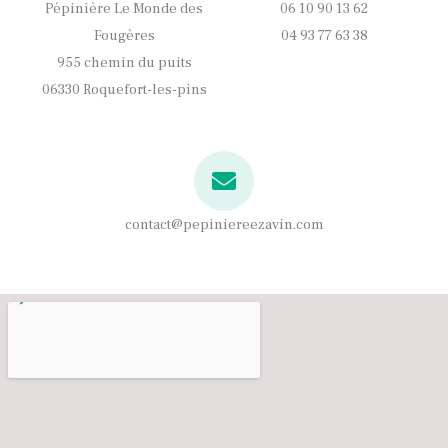
Pépinière Le Monde des
06 10 90 13 62
Fougères
04 93 77 63 38
955 chemin du puits
06330 Roquefort-les-pins
contact@pepiniereezavin.com