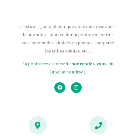
C’est avec grand plaisir que nous vous recevons à
la pépinière, pour visiter la pépinière, retirer
vos commandes, choisir vos plantes, comparer
les tailles adultes, etc…
La pépinière est ouverte
sur rendez-vous
, du
lundi au vendredi.
F
I
a
n
c
s
e
t
b
a
o
g
o
r
k
a
m