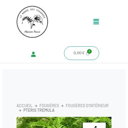
Aller
au
Menu
contenu
0,00
€
ACCUEIL
FOUGÈRES
FOUGÈRES D'INTÉRIEUR
PTERIS TREMULA