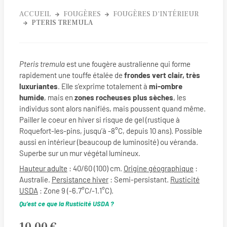
ACCUEIL
FOUGÈRES
FOUGÈRES D'INTÉRIEUR
PTERIS TREMULA
Pteris tremula
est une fougère australienne qui forme
rapidement une touffe étalée de
frondes vert clair, très
luxuriantes
. Elle s’exprime totalement à
mi-ombre
humide
, mais en
zones rocheuses plus sèches
, les
individus sont alors nanifiés, mais poussent quand même.
Pailler le coeur en hiver si risque de gel (rustique à
Roquefort-les-pins, jusqu’à -8°C, depuis 10 ans). Possible
aussi en intérieur (beaucoup de luminosité) ou véranda.
Superbe sur un mur végétal lumineux.
Hauteur adulte
: 40/60 (100) cm.
Origine géographique
:
Australie.
Persistance hiver
: Semi-persistant.
Rusticité
USDA
: Zone 9 (-6.7°C/-1.1°C).
Qu’est ce que la Rusticité USDA ?
10,00
€