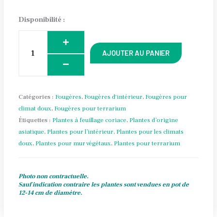
quantité
Disponibilité :
de
Pyrrosia
AJOUTER AU PANIER
polydactyla
Alternative:
Catégories :
Fougères
,
Fougères d'intérieur
,
Fougères pour
climat doux
,
Fougères pour terrarium
Étiquettes :
Plantes à feuillage coriace
,
Plantes d’origine
asiatique
,
Plantes pour l’intérieur
,
Plantes pour les climats
doux
,
Plantes pour mur végétaux
,
Plantes pour terrarium
Photo non contractuelle.
Sauf indication contraire les plantes sont vendues en pot de
12-14 cm de diamètre.