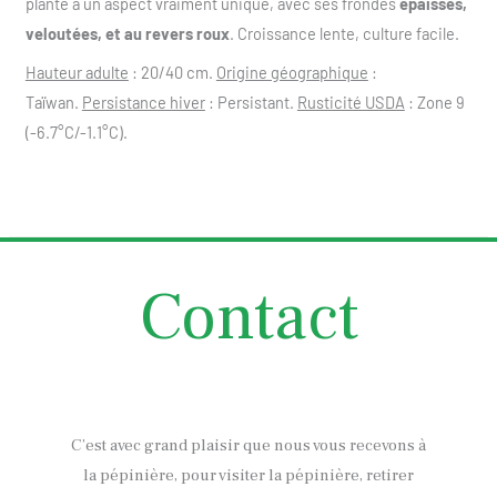
plante a un aspect vraiment unique, avec ses frondes
épaisses,
veloutées, et au revers roux
. Croissance lente, culture facile.
Hauteur adulte
: 20/40 cm.
Origine géographique
:
Taïwan.
Persistance hiver
: Persistant.
Rusticité USDA
: Zone 9
(-6.7°C/-1.1°C).
Contact
C’est avec grand plaisir que nous vous recevons à
la pépinière, pour visiter la pépinière, retirer