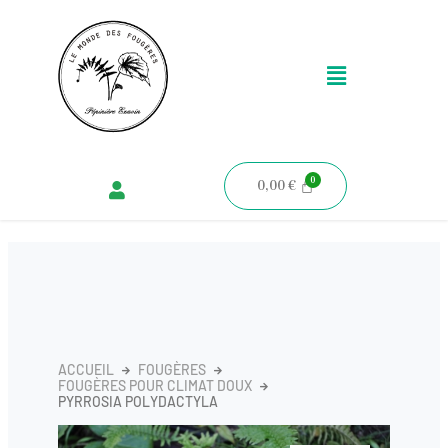
Aller
au
Menu
contenu
0,00
€
ACCUEIL
FOUGÈRES
FOUGÈRES POUR CLIMAT DOUX
PYRROSIA POLYDACTYLA