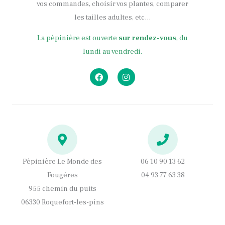
vos commandes, choisir vos plantes, comparer
les tailles adultes, etc…
La pépinière est ouverte
sur rendez-vous
, du
lundi au vendredi.
F
I
a
n
c
s
e
t
b
a
o
g
o
r
k
a
m
Pépinière Le Monde des
06 10 90 13 62
Fougères
04 93 77 63 38
955 chemin du puits
06330 Roquefort-les-pins