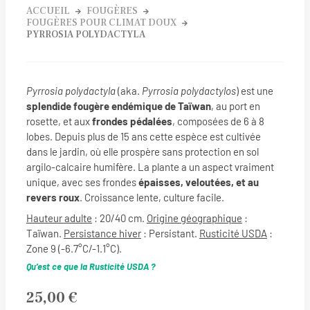
ACCUEIL
FOUGÈRES
FOUGÈRES POUR CLIMAT DOUX
PYRROSIA POLYDACTYLA
Pyrrosia polydactyla
(aka.
Pyrrosia polydactylos
) est une
splendide fougère endémique de Taïwan
, au port en
rosette, et aux
frondes pédalées
, composées de 6 à 8
lobes. Depuis plus de 15 ans cette espèce est cultivée
dans le jardin, où elle prospère sans protection en sol
argilo-calcaire humifère. La plante a un aspect vraiment
unique, avec ses frondes
épaisses, veloutées, et au
revers roux
. Croissance lente, culture facile.
Hauteur adulte
: 20/40 cm.
Origine géographique
:
Taïwan.
Persistance hiver
: Persistant.
Rusticité USDA
:
Zone 9 (-6.7°C/-1.1°C).
Qu’est ce que la Rusticité USDA ?
25,00
€