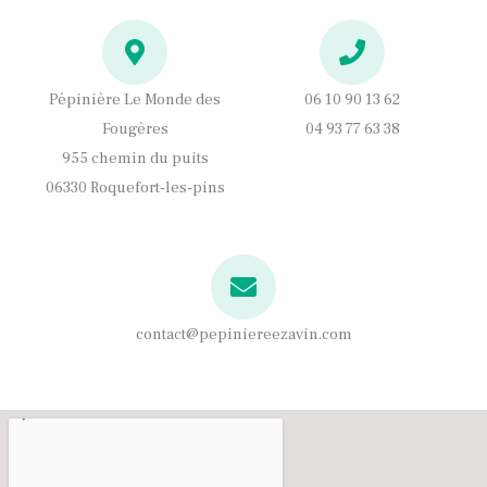
o
r
k
a
m
Pépinière Le Monde des
06 10 90 13 62
Fougères
04 93 77 63 38
955 chemin du puits
06330 Roquefort-les-pins
contact@pepiniereezavin.com