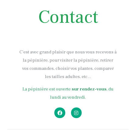
Contact
C’est avec grand plaisir que nous vous recevons à
la pépinière, pour visiter la pépinière, retirer
vos commandes, choisir vos plantes, comparer
les tailles adultes, etc…
La pépinière est ouverte
sur rendez-vous
, du
lundi au vendredi.
F
I
a
n
c
s
e
t
b
a
o
g