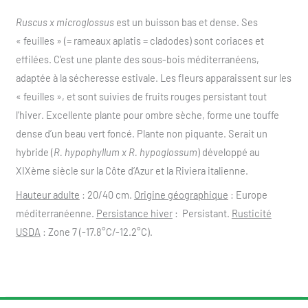
Ruscus x microglossus
est un buisson bas et dense. Ses
« feuilles » (= rameaux aplatis = cladodes) sont coriaces et
effilées. C’est une plante des sous-bois méditerranéens,
adaptée à la sécheresse estivale. Les fleurs apparaissent sur les
« feuilles », et sont suivies de fruits rouges persistant tout
l’hiver. Excellente plante pour ombre sèche, forme une touffe
dense d’un beau vert foncé. Plante non piquante. Serait un
hybride (
R. hypophyllum x R. hypoglossum
) développé au
XIXème siècle sur la Côte d’Azur et la Riviera italienne.
Hauteur adulte
: 20/40 cm.
Origine géographique
: Europe
méditerranéenne.
Persistance hiver
: Persistant.
Rusticité
USDA
: Zone 7 (-17.8°C/-12.2°C).