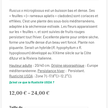
Ruscus x microglossus
est un buisson bas et dense. Ses
« feuilles » (= rameaux aplatis = cladodes) sont coriaces et
effilées. C’est une plante des sous-bois méditerranéens,
adaptée à la sécheresse estivale. Les fleurs apparaissent
sur les « feuilles », et sont suivies de fruits rouges
persistant tout l’hiver. Excellente plante pour ombre sèche,
forme une touffe dense d’un beau vert foncé. Plante non
piquante. Serait un hybride (
R. hypophyllum x R.
hypoglossum
) développé au XIXème siècle sur la Côte
d’Azur et la Riviera italienne.
Hauteur adulte
: 20/40 cm.
Origine géographique
: Europe
méditerranéenne.
Persistance hiver
: Persistant.
Rusticité USDA
: Zone 7 (-17.8°C/-12.2°C).
Qu’est ce que la Rusticité USDA ?
Plage
12,00
€
–
24,00
€
de
quantité
Taille du