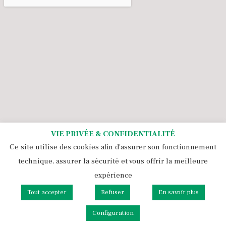
VIE PRIVÉE & CONFIDENTIALITÉ
Ce site utilise des cookies afin d'assurer son fonctionnement
technique, assurer la sécurité et vous offrir la meilleure
expérience
Tout accepter
Refuser
En savoir plus
Tous droits réservés 2021 - 2026 Pépinière Ezavin
Politique de cookies et rgpd
Configuration
Mentions légales & CGU