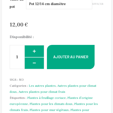
prix :
EFFACER
de
pot
Ruscus
12,00 €
x
à
12,00
€
microglossus
24,00 €
Alternative:
Disponibilité :
AJOUTER AU PANIER
UGS :
ND
Catégories :
Les autres plantes
,
Autres plantes pour climat
doux
,
Autres plantes pour climat frais
Étiquettes :
Plantes à feuillage coriace
,
Plantes d’origine
européenne
,
Plantes pour les climats doux
,
Plantes pour les
climats frais
,
Plantes pour mur végétaux
,
Plantes pour