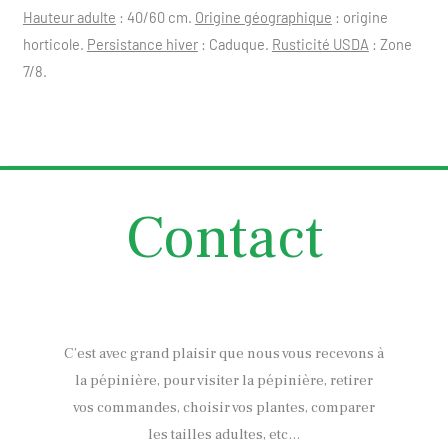
Hauteur adulte
: 40/60 cm.
Origine géographique
: origine
horticole.
Persistance hiver
: Caduque.
Rusticité USDA
: Zone
7/8.
Contact
C’est avec grand plaisir que nous vous recevons à
la pépinière, pour visiter la pépinière, retirer
vos commandes, choisir vos plantes, comparer
les tailles adultes, etc…