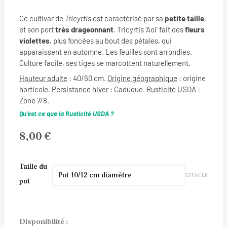
Ce cultivar de
Tricyrtis
est caractérisé par sa
petite taille
,
et son port
très
drageonnant
. Tricyrtis ‘Aoi’ fait des
fleurs
violettes
, plus foncées au bout des pétales, qui
apparaissent en automne. Les feuilles sont arrondies.
Culture facile, ses tiges se marcottent naturellement.
Hauteur adulte
: 40/60 cm.
Origine géographique
: origine
horticole.
Persistance hiver
: Caduque.
Rusticité USDA
:
Zone 7/8.
Qu’est ce que la Rusticité USDA ?
8,00
€
quantité
Taille du
EFFACER
de
pot
Tricyrtis
'Aoi'
Disponibilité :