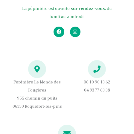
La pépinière est ouverte
sur rendez-vous
, du
lundi au vendredi.
F
I
a
n
c
s
e
t
b
a
o
g
o
r
k
a
m
Pépinière Le Monde des
06 10 90 13 62
Fougères
04 93 77 63 38
955 chemin du puits
06330 Roquefort-les-pins