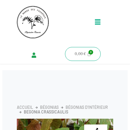
Aller
au
Menu
contenu
0,00
€
ACCUEIL
BÉGONIAS
BÉGONIAS D'INTÉRIEUR
BEGONIA CRASSICAULIS