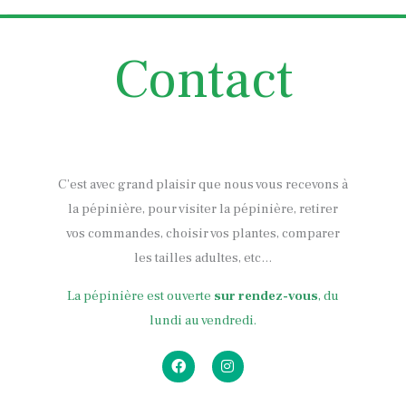
Contact
C’est avec grand plaisir que nous vous recevons à
la pépinière, pour visiter la pépinière, retirer
vos commandes, choisir vos plantes, comparer
les tailles adultes, etc…
La pépinière est ouverte
sur rendez-vous
, du
lundi au vendredi.
F
I
a
n
c
s
e
t