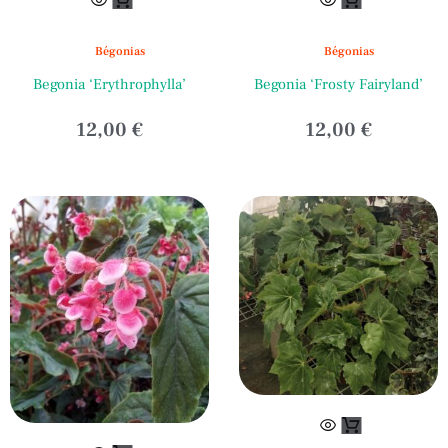
Bégonias
Bégonias
Begonia ‘Erythrophylla’
Begonia ‘Frosty Fairyland’
12,00
€
12,00
€
Ce
produit