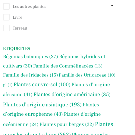
Les autres plantes
Livre
Terreau
ETIQUETTES
Bégonias botaniques
(27)
Bégonias hybrides et
cultivars
(30)
Famille des Commélinacées
(13)
Famille des Iridacées
(15)
Famille des Urticaceae
(10)
Plantes couvre-sol
(100)
Plantes d’origine
pl
(1)
Plantes d’origine américaine
(85)
africaine
(41)
Plantes d’origine asiatique
(193)
Plantes
d’origine européenne
(43)
Plantes d’origine
Plantes
océanienne
(24)
Plantes pour berges
(32)
pour les climats doux
(263)
Plantes pour les