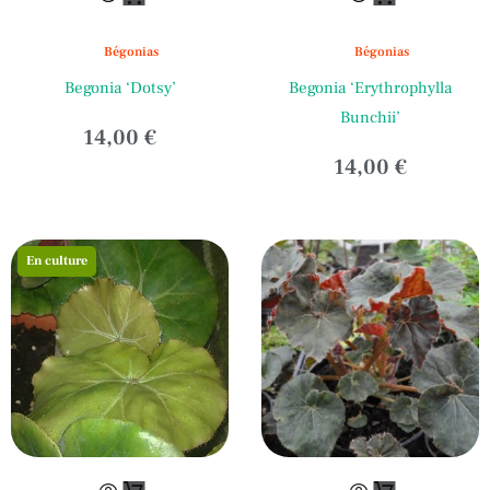
Bégonias
Bégonias
Begonia ‘Dotsy’
Begonia ‘Erythrophylla
Bunchii’
14,00
€
14,00
€
En culture