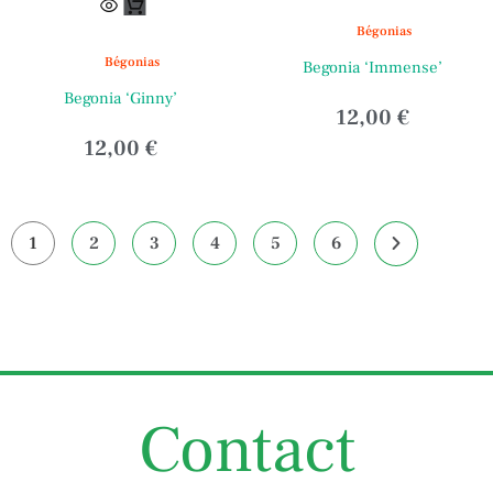
a
Bégonias
plusieurs
Bégonias
Begonia ‘Immense’
variations.
Begonia ‘Ginny’
Les
12,00
€
options
12,00
€
peuvent
être
choisies
1
2
3
4
5
6
sur
la
page
du
produit
Contact