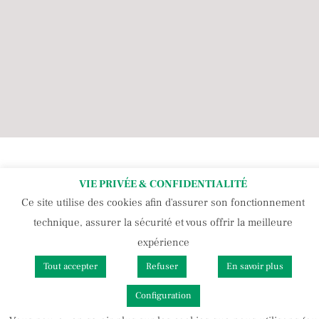
Tous droits réservés 2021 - 2026 Pépinière Ezavin
VIE PRIVÉE & CONFIDENTIALITÉ
Politique de cookies et rgpd
Ce site utilise des cookies afin d'assurer son fonctionnement
Mentions légales & CGU
technique, assurer la sécurité et vous offrir la meilleure
CGV
expérience
Création Malibellule
Tout accepter
Refuser
En savoir plus
Configuration