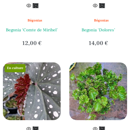
Ce
produit
a
Bégonias
Bégonias
plusieurs
Begonia ‘Comte de Miribel’
Begonia ‘Dolores’
variations.
Les
12,00
€
14,00
€
options
peuvent
être
En culture
choisies
sur
la
page
du
produit