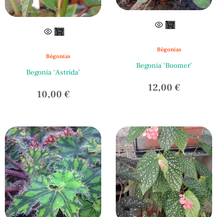
Ce
produit
a
Bégonias
Bégonias
plusieurs
Begonia ‘Boomer’
variations.
Begonia ‘Astrida’
Les
12,00
€
10,00
€
options
peuvent
être
choisies
sur
la
page
du
produit