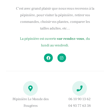
C’est avec grand plaisir que nous vous recevons à la
pépinière, pour visiter la pépinière, retirer vos
commandes, choisir vos plantes, comparer les
tailles adultes, etc…
La pépinière est ouverte
sur rendez-vous
, du
lundi au vendredi.
F
I
a
n
c
s
e
t
b
a
o
g
o
r
k
a
m
Pépinière Le Monde des
06 10 90 13 62
Fougères
04 93 77 63 38